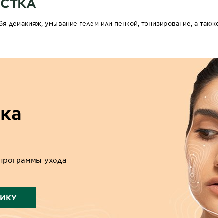
ИСТКА
бя демакияж, умывание гелем или пенкой, тонизирование, а такж
ика
а
программы ухода
ТИКУ