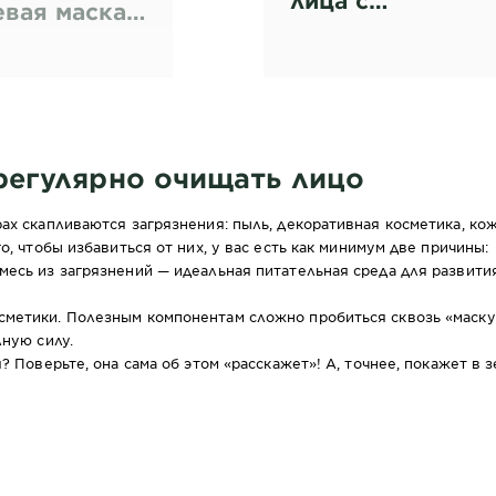
лица с
евая маска
экстрактом
лица Детокс
винограда
регулярно очищать лицо
ах скапливаются загрязнения: пыль, декоративная косметика, ко
о, чтобы избавиться от них, у вас есть как минимум две причины:
есь из загрязнений — идеальная питательная среда для развития
метики. Полезным компонентам сложно пробиться сквозь «маску»
лную силу.
? Поверьте, она сама об этом «расскажет»! А, точнее, покажет в з