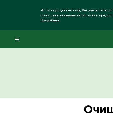
Используя данный сайт, Вы даете свое со
статистики посещаемости сайта и предос
Подробнее
Главная
Блог
Уход за лицом
Очищени
МЕНЮ
Очищ