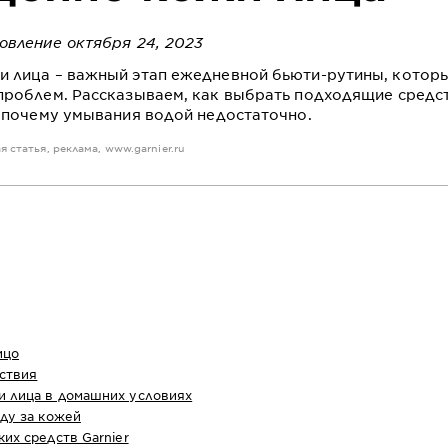
овление октября 24, 2023
 лица – важный этап ежедневной бьюти-рутины, котор
проблем. Рассказываем, как выбрать подходящие средст
и почему умывания водой недостаточно.
ая статья, реклама,
www.garnier.ru
ицо
йствия
 лица в домашних условиях
ду за кожей
их средств Garnier