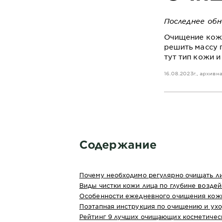
Последнее обн
Очищение кожи
решить массу 
тут тип кожи 
16.08.2023г., архивн
Содержание
Почему необходимо регулярно очищать л
Виды чистки кожи лица по глубине возде
Особенности ежедневного очищения кожи
Поэтапная инструкция по очищению и ухо
Рейтинг 9 лучших очищающих косметическ