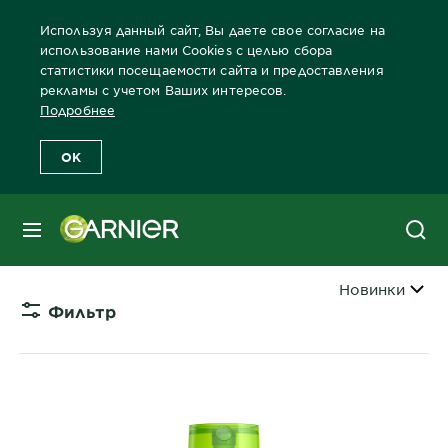
Используя данный сайт, Вы даете свое согласие на
использование нами Cookies с целью сбора
статистики посещаемости сайта и предоставления
рекламы с учетом Ваших интересов.
Главная
Волосы
Забота о волосах Бренды Garnier
Потребн
Подробнее
OK
Средства для восстановления
волос
МЕНЮ
Сортировать 
Новинки
Фильтр
CLOSE 