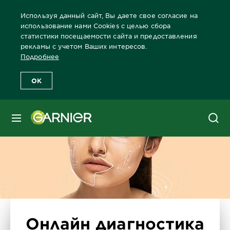
Используя данный сайт, Вы даете свое согласие на
использование нами Cookies с целью сбора
статистики посещаемости сайта и предоставления
рекламы с учетом Ваших интересов.
Главная
Лицо
Забота о коже лица Бренды Garnier
Забота 
Подробнее
OK
МЕНЮ
Онлайн диагностика