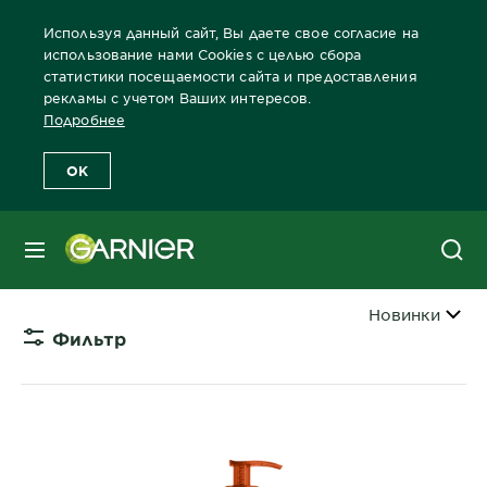
Используя данный сайт, Вы даете свое согласие на
использование нами Cookies с целью сбора
статистики посещаемости сайта и предоставления
рекламы с учетом Ваших интересов.
Главная
Волосы
Забота о волосах Бренды Garnier
Тип прод
Подробнее
OK
НЕСМЫВАЕМЫЙ КРЕМ ДЛЯ
ВОЛОС ОТ GARNIER
МЕНЮ
Сортировать 
Новинки
Фильтр
CLOSE 