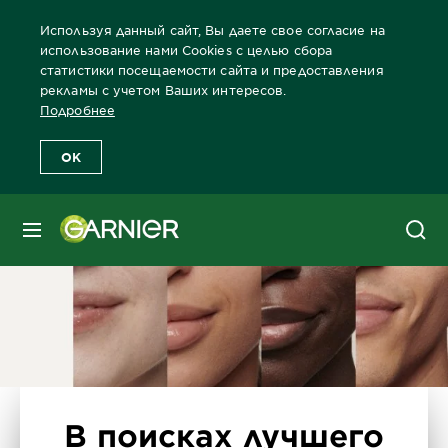
Используя данный сайт, Вы даете свое согласие на
использование нами Cookies с целью сбора
статистики посещаемости сайта и предоставления
рекламы с учетом Ваших интересов.
Главная
Лицо
Забота о коже лица Бренды Garnier
Забота 
Подробнее
OK
МЕНЮ
В поисках лучшего