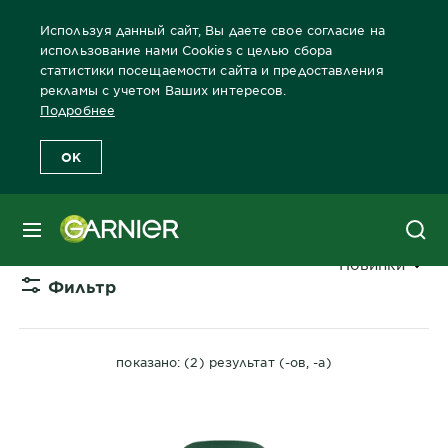
Используя данный сайт, Вы даете свое согласие на
использование нами Cookies с целью сбора
статистики посещаемости сайта и предоставления
рекламы с учетом Ваших интересов.
Главная
Дезодоранты
Для Мужчин
Дезодоранты для муж
Подробнее
OK
ЗАЩИТА 6 ДЛЯ МУЖЧИН
МЕНЮ
Сортировать 
Новинки
Фильтр
CLOSE 
показано: (2) результат (-ов, -а)