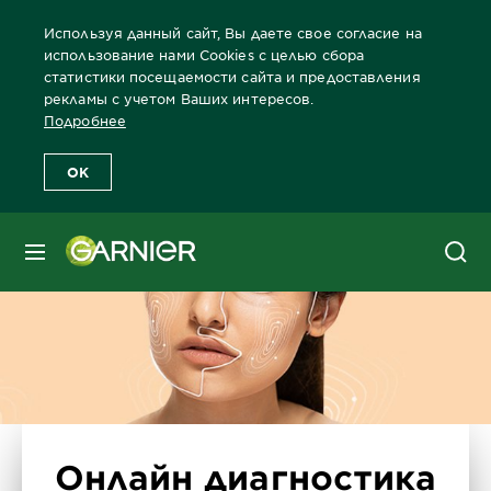
Используя данный сайт, Вы даете свое согласие на
использование нами Cookies с целью сбора
статистики посещаемости сайта и предоставления
рекламы с учетом Ваших интересов.
Главная
Лицо
Забота о коже лица Бренды Garnier
Тип прод
Подробнее
OK
МЕНЮ
Онлайн диагностика