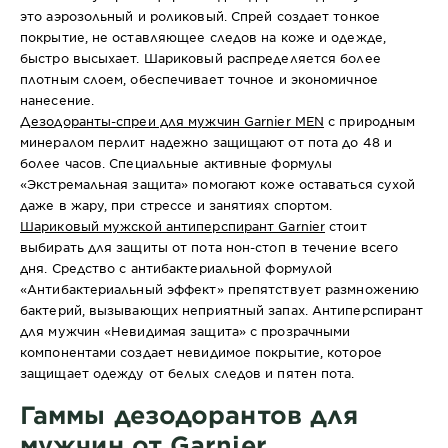
это аэрозольный и роликовый. Спрей создает тонкое
покрытие, не оставляющее следов на коже и одежде,
быстро высыхает. Шариковый распределяется более
плотным слоем, обеспечивает точное и экономичное
нанесение.
Дезодоранты-спреи для мужчин Garnier MEN
с природным
минералом перлит надежно защищают от пота до 48 и
более часов. Специальные активные формулы
«Экстремальная защита» помогают коже оставаться сухой
даже в жару, при стрессе и занятиях спортом.
Шариковый мужской антиперспирант Garnier
стоит
выбирать для защиты от пота нон-стоп в течение всего
дня. Средство с антибактериальной формулой
«Антибактериальный эффект» препятствует размножению
бактерий, вызывающих неприятный запах. Антиперспирант
для мужчин «Невидимая защита» с прозрачными
компонентами создает невидимое покрытие, которое
защищает одежду от белых следов и пятен пота.
Гаммы дезодорантов для
мужчин от Garnier