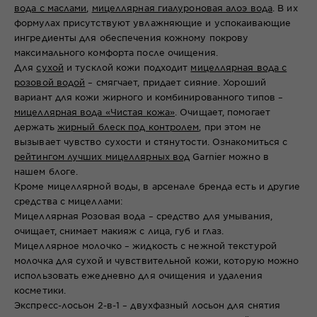
вода с маслами
,
мицеллярная гиалуроновая алоэ вода
. В их
формулах присутствуют увлажняющие и успокаивающие
ингредиенты для обеспечения кожному покрову
максимального комфорта после очищения.
Для
сухой
и тусклой кожи подходит
мицеллярная вода с
розовой водой
– смягчает, придает сияние. Хороший
вариант для кожи жирного и комбинированного типов –
мицеллярная вода «Чистая кожа»
. Очищает, помогает
держать
жирный блеск под контролем
, при этом не
вызывает чувство сухости и стянутости. Ознакомиться с
рейтингом лучших мицеллярных вод
Garnier можно в
нашем блоге.
Кроме мицеллярной воды, в арсенале бренда есть и другие
средства с мицеллами:
Мицеллярная Розовая вода
– средство для умывания,
очищает, снимает макияж с лица, губ и глаз.
Мицеллярное молочко – жидкость с нежной текстурой
молочка для сухой и чувствительной кожи, которую можно
использовать ежедневно для очищения и удаления
косметики.
Экспресс-лосьон 2-в-1
– двухфазный лосьон для снятия