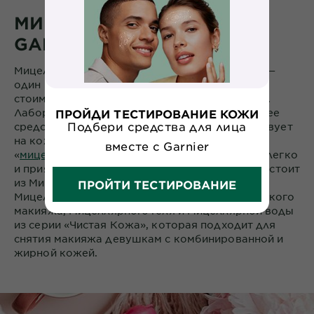
МИЦЕЛЛЯРНАЯ ВОДА
GARNIER
Мицеллярная вода, по отзывам покупателей, —
один из самых эффективных и доступных по
стоимости продуктов для ежедневного ухода.
Лаборатория Garnier представляет очищающее
ПРОЙДИ ТЕСТИРОВАНИЕ КОЖИ
Подбери средства для лица
средство, состав которого бережно воздействует
на кожу. Благодаря частицам под названием
вместе с Garnier
«
мицеллы
» это средство для снятия макияжа легко
и приятно использовать. Коллекция Garnier состоит
из Мицеллярной воды для всех типов кожи,
ПРОЙТИ ТЕСТИРОВАНИЕ
Мицеллярной воды с маслами для снятия стойкого
макияжа, Мицеллярного геля и Мицеллярной воды
из серии «Чистая Кожа», которая подходит для
снятия макияжа девушкам с комбинированной и
жирной кожей.