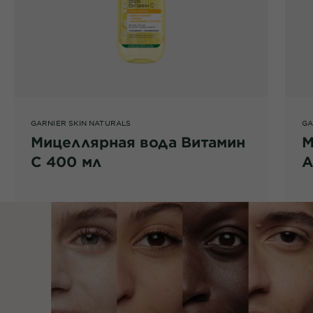
GARNIER SKIN NATURALS
GA
Мицеллярная вода Витамин
М
С 400 мл
А