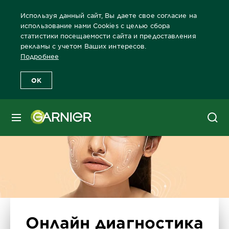
Используя данный сайт, Вы даете свое согласие на
использование нами Cookies с целью сбора
статистики посещаемости сайта и предоставления
рекламы с учетом Ваших интересов.
Главная
Лицо
Забота о коже лица Бренды Garnier
Забота 
Подробнее
OK
МЕНЮ
Онлайн диагностика