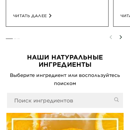
ЧИТАТЬ ДАЛЕЕ
ЧИТ
SLIDE 1
SLIDE 2
SLIDE 3
НАШИ НАТУРАЛЬНЫЕ
ИНГРЕДИЕНТЫ
Выберите ингредиент или воспользуйтесь
поиском
0 Результаты поиска