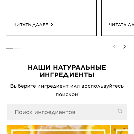
ЧИТАТЬ ДАЛЕЕ
ЧИТАТЬ Д
SLIDE 1
SLIDE 2
SLIDE 3
НАШИ НАТУРАЛЬНЫЕ
ИНГРЕДИЕНТЫ
Выберите ингредиент или воспользуйтесь
поиском
0 Результаты поиска