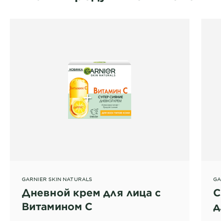
GARNIER SKIN NATURALS
GA
Дневной крем для лица с
С
Витамином С
д
3