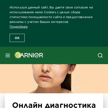
Используя данный сайт, Вы даете свое согласие на
использование нами Cookies с целью сбора
статистики посещаемости сайта и предоставления
рекламы с учетом Ваших интересов.
Главная
Лицо
Забота о коже лица Бренды Garnier
Забота 
Подробнее
OK
МЕНЮ
Онлайн диагностика