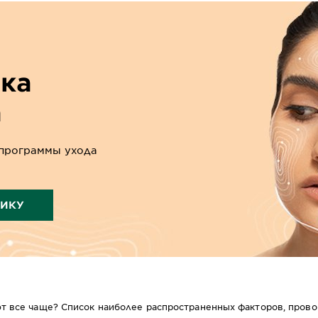
ика
а
программы ухода
ТИКУ
т все чаще? Список наиболее распространенных факторов, пров