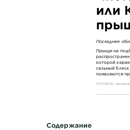
или 
прыщ
Последнее обн
Прыщи на подб
распространен
которой харак
сальный блеск
появляются пр
13.07.2023г., архивн
Содержание