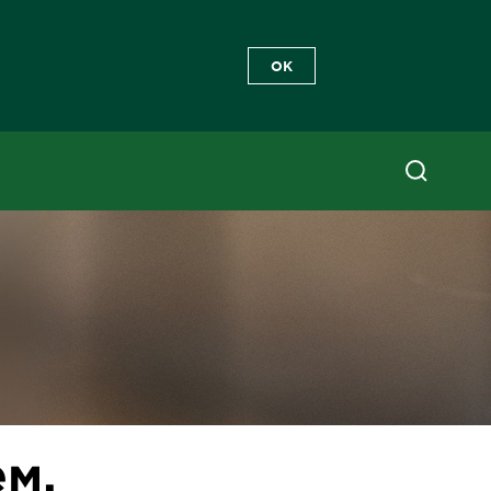
OK
ем,