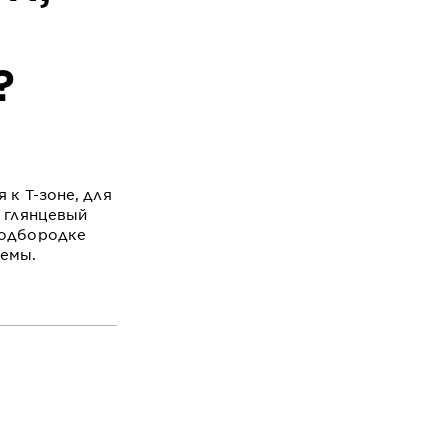
?
 к T-зоне, для
, глянцевый
подбородке
лемы.