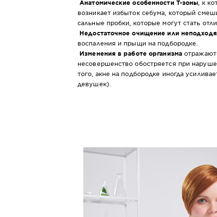
Анатомические особенности Т-зоны
, к к
возникает избыток себума, который смеш
сальные пробки, которые могут стать отл
Недостаточное очищение или неподход
воспаления и прыщи на подбородке.
Изменения в работе
организма
отражаютс
несовершенство обостряется при нарушен
того, акне на подбородке иногда усилива
девушек).