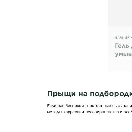
GARNIER 
Гель
умыв
пред
пры
Прыщи на подбородк
Если вас беспокоят постоянные высыпания
методы коррекции несовершенства и особ