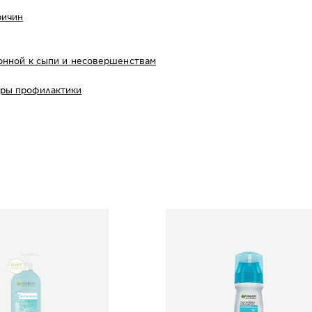
ричин
лонной к сыпи и несовершенствам
еры профилактики