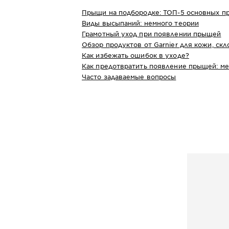
Прыщи на подбородке: ТОП-5 основных п
Виды высыпаний: немного теории
Грамотный уход при появлении прыщей
Обзор продуктов от Garnier для кожи, ск
Как избежать ошибок в уходе?
Как предотвратить появление прыщей: м
Часто задаваемые вопросы