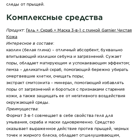
следы от прыщей.
Комплексные средства
Продукт
:
Гель + Скраб + Маска 3-в-1 с глиной Garnier Чистая
Кожа
Интересное в составе
:
каолин (белая глина) – отличный абсорбент, буквально
впитывающий излишки себума и загрязнений. Сужает
поры, обладает матирующим и успокаивающим эффектом;
пемза – деликатный скраб, помогающий бережно убирать
омертвевшие клетки, очищать поры;
экстракт смитсонита – минерал, помогающий избавлять
поры от загрязнений и бороться с признаками старения
кожи, а также защищать ее от негативного воздействия
окружающей среды.
Преимущества
:
Формат 3-в-1 совмещает в себе свойства геля для
умывания, скраба и маски одновременно. Средство
оказывает выраженное действие против прыщей, черных
точек и жирного блеска, обладает отшелушивающим,