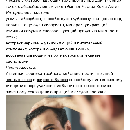
Продукт
:
Ультраочищающий гель против прыщей и черных
точек с абсорбирующим углем Garnier Чистая Кожа Актив
Интересное в составе
:
уголь – абсорбент, способствует глубокому очищению пор;
перлит
– еще один абсорбент, минерал, убирающий
излишки себума и способствующий приданию матовости
кожи;
экстракт черники – увлажняющий и питательный
компонент, который обладает очищающим,
восстанавливающим и противовоспалительным
свойствами;
Преимущества
:
Активная формула тройного действия против прыщей,
черных точек
и
жирного блеска
способствуе интенсивному
очищению пор, удалению избыточного кожного жира,
заметному сокращению прыщей и следов постакне.