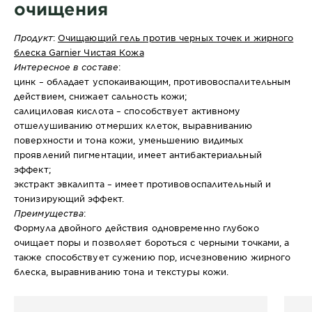
очищения
Продукт
:
Очищающий гель против черных точек и жирного
блеска Garnier Чистая Кожа
Интересное в составе
:
цинк – обладает успокаивающим, противовоспалительным
действием, снижает сальность кожи;
салициловая кислота
– способствует активному
отшелушиванию отмерших клеток, выравниванию
поверхности и тона кожи, уменьшению видимых
проявлений пигментации, имеет антибактериальный
эффект;
экстракт эвкалипта – имеет противовоспалительный и
тонизирующий эффект.
Преимущества
:
Формула двойного действия одновременно глубоко
очищает поры и позволяет бороться с черными точками, а
также способствует сужению пор, исчезновению жирного
блеска, выравниванию тона и текстуры кожи.