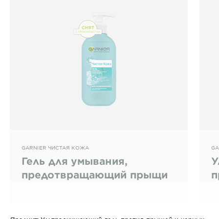
GARNIER ЧИСТАЯ КОЖА
GA
Гель для умывания,
У
предотвращающий прыщи
п
т
у