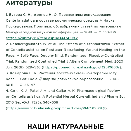
литературы
1. Бутова С. Н., Дронов Н. О. Перспективы использования
Centella asiatica в составе косметических средств // Наука.
Исследования. Практика: сб. избранных статей по материалам
Международной научной конференции. — 2019. — С. 130–136
(
https://elibrary.ru/item.asp?id=41741983
).
2. Damkerngsuntorn W. et al. The Effects of a Standardized Extract
of Centella asiatica on Postlaser Resurfacing Wound Healing on the
Face: A Split-Face, Double-Blind, Randomized, Placebo-Controlled
Trial. Randomized Controlled Trial J Altern Complement Med, 2020
Jun; 26(6): 529–536 (
https://pubmed.ncbi.nlm.nih.gov/32310680/
).
3. Комарова Е. Л. Растения восстановительной терапии Готу
Кола — Gotu Kola // Фармацевтическое образование. — 2005. —
№ 11. — С. 46–47.
4. Gohil K. J., Patel J. A. and Gajjar A. K. Pharmacological Review
on Centella asiatica: A Potential Herbal Cure-all. Indian J Pharm Sci.
2010 Sep-Oct; 72(5): 546–556
(
https://www.ncbi.nlm.nih.gov/pmc/articles/PMC3116297/
).
НАШИ НАТУРАЛЬНЫЕ