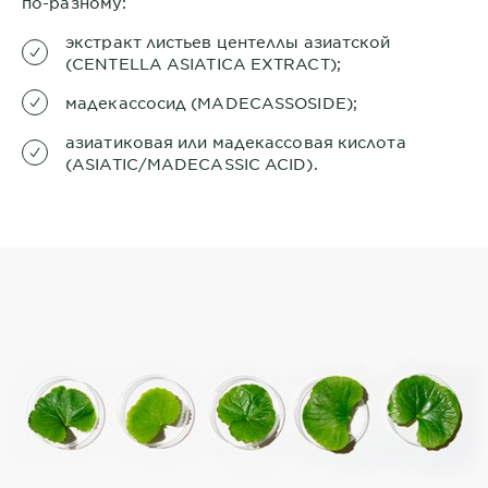
по-разному:
экстракт листьев центеллы азиатской
(CENTELLA ASIATICA EXTRACT);
мадекассосид (MADECASSOSIDE);
азиатиковая или мадекассовая кислота
(ASIATIC/MADECASSIC ACID).