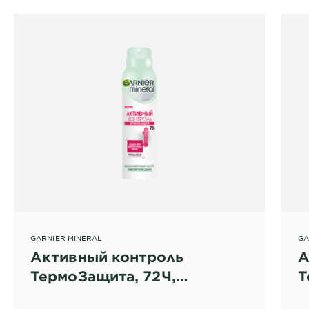
GARNIER MINERAL
GA
Активный контроль
А
ТермоЗащита, 72Ч,
Т
дезодорант-спрей для
д