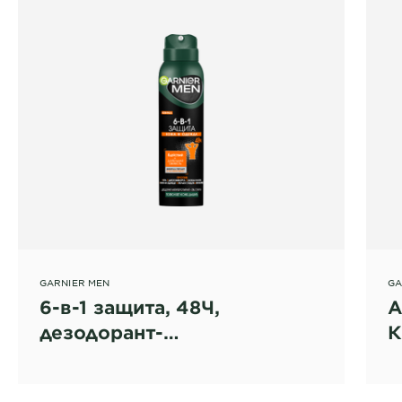
GARNIER MEN
GA
6-в-1 защита, 48Ч,
А
дезодорант-
К
антиперспирант спрей для
П
мужчин
р