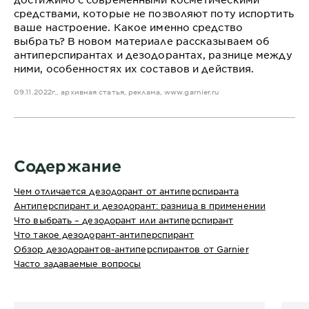
средствами, которые не позволяют поту испортить
ваше настроение. Какое именно средство
выбрать? В новом материале рассказываем об
антиперспирантах и дезодорантах, разнице между
ними, особенностях их составов и действия.
09.11.2022г., архивная статья, реклама,
www.garnier.ru
Содержание
Чем отличается дезодорант от антиперспиранта
Антиперспирант и дезодорант: разница в применении
Что выбрать – дезодорант или антиперспирант
Что такое дезодорант-антиперспирант
Обзор дезодорантов-антиперспирантов от Garnier
Часто задаваемые вопросы