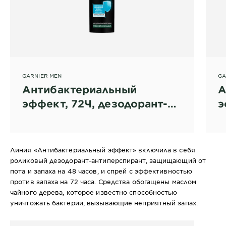
GARNIER MEN
GA
Антибактериальный
А
эффект, 72Ч, дезодорант-
э
антиперспирант спрей для
а
мужчин
д
Линия «Антибактериальный эффект» включила в себя
роликовый дезодорант-антиперспирант, защищающий от
пота и запаха на 48 часов, и спрей с эффективностью
против запаха на 72 часа. Средства обогащены маслом
чайного дерева, которое известно способностью
уничтожать бактерии, вызывающие неприятный запах.