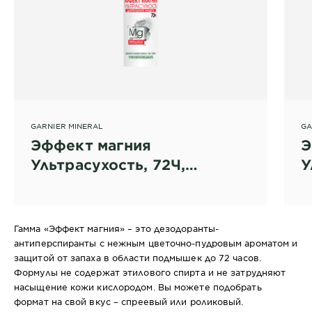
GARNIER MINERAL
GA
Эффект магния
Э
Ультрасухость, 72Ч,
У
дезодорант-спрей для
р
женщин
а
ж
Гамма «Эффект магния» – это дезодоранты-
антиперспиранты с нежным цветочно-пудровым ароматом и
защитой от запаха в области подмышек до 72 часов.
Формулы не содержат этилового спирта и не затрудняют
насыщение кожи кислородом. Вы можете подобрать
формат на свой вкус – спреевый или роликовый.