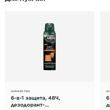
GARNIER MEN
GA
6-в-1 защита, 48Ч,
6
дезодорант-
д