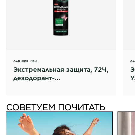
GARNIER MEN
GA
Экстремальная защита, 72Ч,
Э
дезодорант-
У
антиперспирант спрей для
д
мужчин
ж
СОВЕТУЕМ ПОЧИТАТЬ