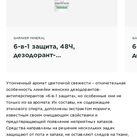
GARNIER MINERAL
GA
6-в-1 защита, 48Ч,
6
дезодорант-
д
антиперспирант спрей для
а
женщин
д
Утонченный аромат цветочной свежести – отличительная
особенность линейки женских дезодорантов-
антиперспирантов «6-в-1 защита», но особенные они не
только из-за аромата. Их составы, не содержащие
этилового спирта, дополнены экстрактом моринги,
известным своим очищающим свойствами и
предотвращающей появление неприятных запахов.
Средства направлены на решение нескольких задач:
защищают от пота и запаха, не оставляют следов на ткани,