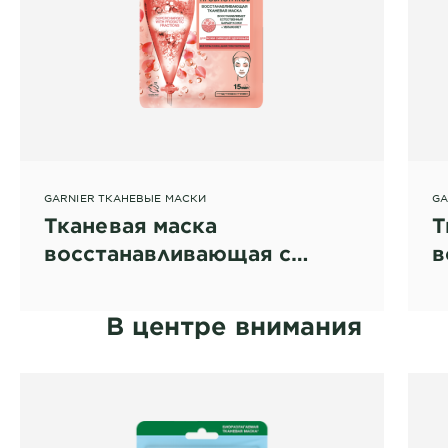
GARNIER ТКАНЕВЫЕ МАСКИ
GA
Тканевая маска
Т
восстанавливающая с
в
пробиотиками
п
В центре внимания