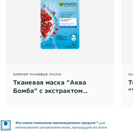
GARNIER ТКАНЕВЫЕ МАСКИ
GA
Тканевая маска "Аква
Т
Бомба" с экстрактом
"
граната
с