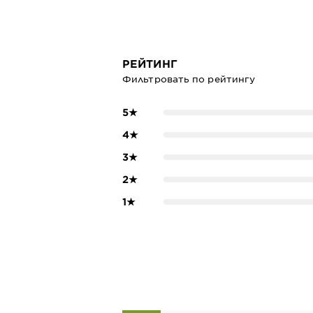
РЕЙТИНГ
Фильтровать по рейтингу
5
★
4
★
3
★
2
★
1
★