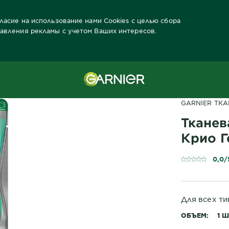
гласие на использование нами Cookies с целью сбора
тавления рекламы с учетом Ваших интересов.
ды Garnier
Забота о коже лица Продукты
Тканевые Маски
Тка
GARNIER ТК
Тканев
Крио Г
0,0/
Для всех т
ОБЪЕМ
1 