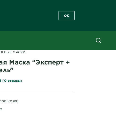
OK
невая Маска “Эксперт + Крио Гель”
АНЕВЫЕ МАСКИ
ая Маска “Эксперт +
ель”
5 (0 отзывы)
ипов кожи
ШТ