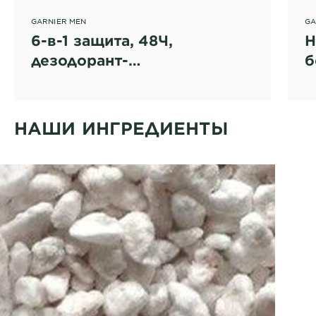
GARNIER MEN
GA
6-в-1 защита, 48Ч,
Н
дезодорант-
б
антиперспирант спрей для
д
мужчин
а
м
НАШИ ИНГРЕДИЕНТЫ