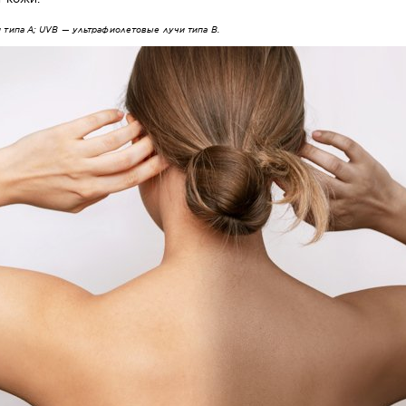
и типа A; UVB — ультрафиолетовые лучи типа B.