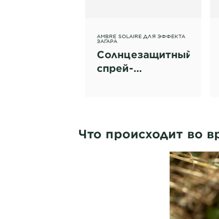
AMBRE SOLAIRE ДЛЯ ЭФФЕКТА
ЗАГАРА
Солнцезащитный
спрей-
проявитель
загара
"Идеальный
загар",
Что происходит во в
водостойкий,
SPF 30