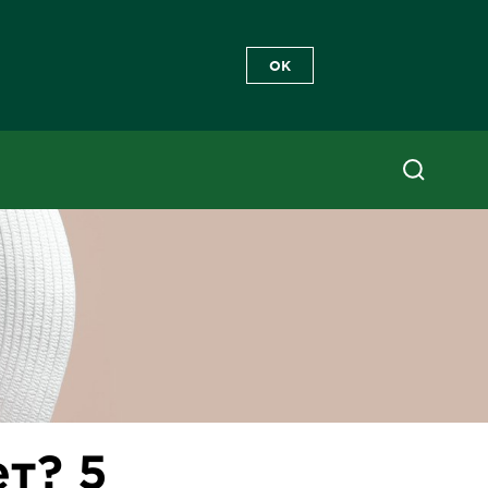
OK
т? 5