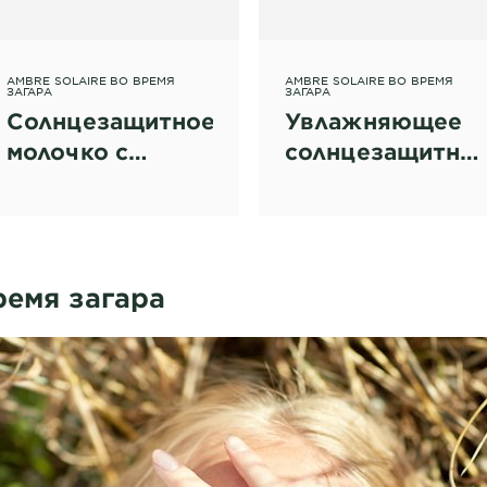
AMBRE SOLAIRE ВО ВРЕМЯ
AMBRE SOLAIRE ВО ВРЕМЯ
ЗАГАРА
ЗАГАРА
Солнцезащитное
Увлажняющее
молочко с
солнцезащитно
маслом ши для
молочко для
лица и тела, SPF
детской
30
чувствительной
кожи "Эксперт
ремя загара
Защита", SPF
50+