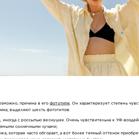
озможно, причина в его
фототипе
. Он характеризует степень чув
рика, выделяют шесть фототипов:
, иногда с россыпью веснушек. Очень чувствительна к УФ-воздей
рямыми солнечными лучами;
ожа, которая часто обгорает, а вот более темный оттенок приобре