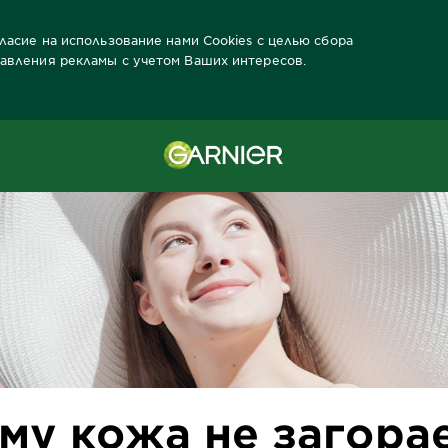
гласие на использование нами Cookies с целью сбора
тавления рекламы с учетом Ваших интересов.
у кожа не загорает? 5 шагов к роскошному загару
му кожа не загорае