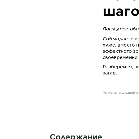
шаго
Последнее обн
Соблюдаете вс
хуже, вместо 
эффектного зо
своевременно 
Разберемся, п
загар.
Реклама,
www.garnier
Содержание