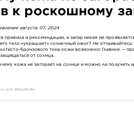
в к роскошному за
овление августа 07, 2024
е правила и рекомендации, а загар никак не проявляетс
него тело «украшает» солнечный ожог? Не отчаивайтесь:
лотисто-бронзового тона кожи возможно! Главное — пр
защищаться от солнца.
очему кожа не загорает на солнце и можно ли получить 
.ru
, erid: 2SDnjcEv9kn