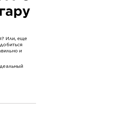
гару
я? Или, еще
 добиться
авильно и
идеальный