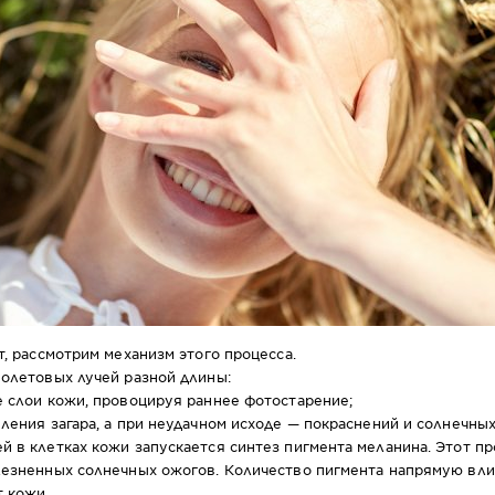
т, рассмотрим механизм этого процесса.
иолетовых лучей разной длины:
е слои кожи, провоцируя раннее фотостарение;
ления загара, а при неудачном исходе — покраснений и солнечных
й в клетках кожи запускается синтез пигмента меланина. Этот 
езненных солнечных ожогов. Количество пигмента напрямую влия
т кожи.