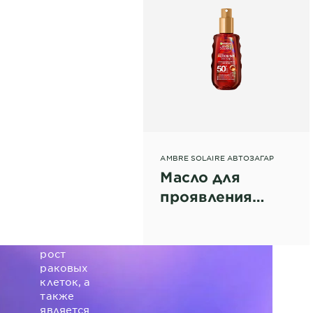
УФ-
фильтры
AMBRE SOLAIRE АВТОЗАГАР
Масло для
По мнению
проявления
дерматологов,
ультрафиолетовое
загара, SPF 50
излучение
провоцирует
рост
раковых
клеток, а
также
является