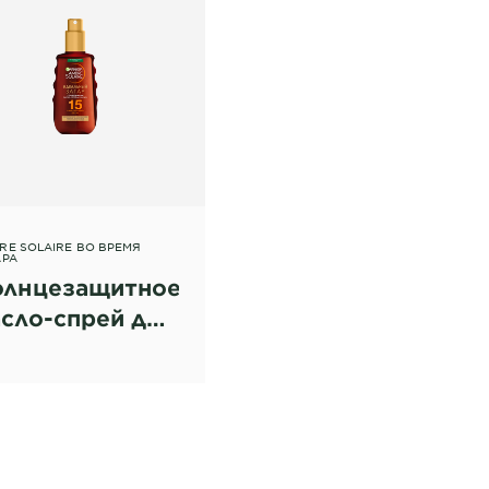
RE SOLAIRE ВО ВРЕМЯ
АРА
олнцезащитное
сло-спрей для
гара Ambre
laire, с маслом
, SPF 15