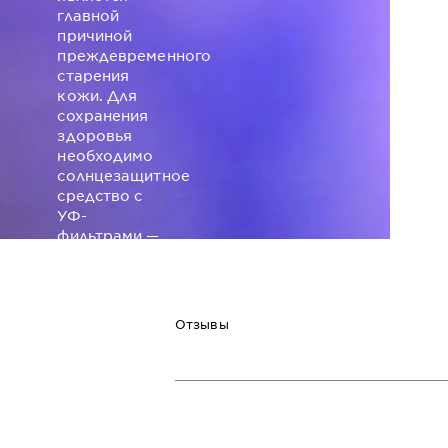
главной
причиной
преждевременного
старения
кожи. Для
сохранения
здоровья
необходимо
солнцезащитное
средство с
УФ-
фильтрами —
веществами,
нейтрализующими
пагубное
действие УФ-
Отзывы
лучей.
ПОДРОБНЕЕ