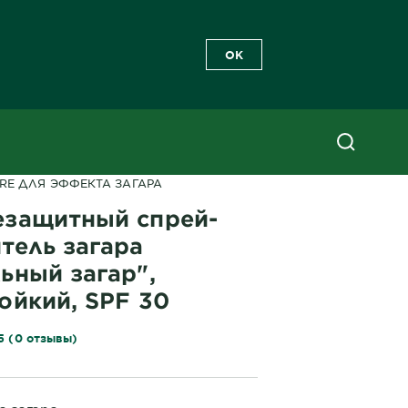
OK
езащитный спрей-проявитель загара "Идеальный загар", водостой
RE ДЛЯ ЭФФЕКТА ЗАГАРА
езащитный спрей-
тель загара
ьный загар",
ойкий, SPF 30
5 (0 отзывы)