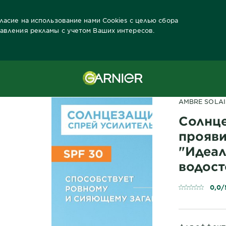
гласие на использование нами Cookies с целью сбора
тавления рекламы с учетом Ваших интересов.
олнца Продукты
Защита от солнца Продукты
Автозагар
Солнц
AMBRE SOLAI
Солнц
прояви
"Идеал
водост
0,0/