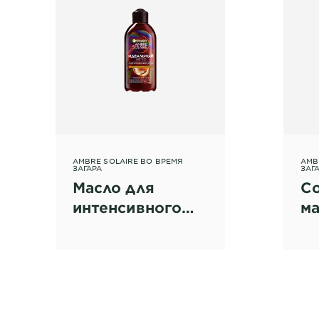
AMBRE SOLAIRE ВО ВРЕМЯ
AMB
ЗАГАРА
ЗАГ
Масло для
С
интенсивного
ма
загара Ambre
за
Solaire с маслом
So
кокоса
ши