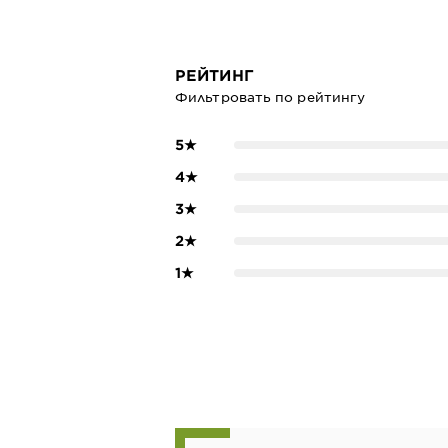
РЕЙТИНГ
Фильтровать по рейтингу
5
★
4
★
3
★
2
★
1
★