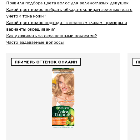
Правила подбора цвета волос для зеленоглазых девушек
Какой цвет волос выбрать обладательницам зеленых глаз с
учетом тона кожи?
Какой цвет волос подходит к зеленым глазам: примеры и
варианты окрашивания
Как ухаживать за окрашенными волосами?
Часто задаваемые вопросы
ПРИМЕРЬ ОТТЕНОК ОНЛАЙН
П