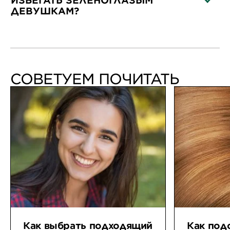
ДЕВУШКАМ?
CLOSE SUBPANEL
СОВЕТУЕМ ПОЧИТАТЬ
Как выбрать подходящий
Как под