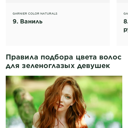
GARNIER COLOR NATURALS
GA
9. Ваниль
8
р
Правила подбора цвета волос
для зеленоглазых девушек