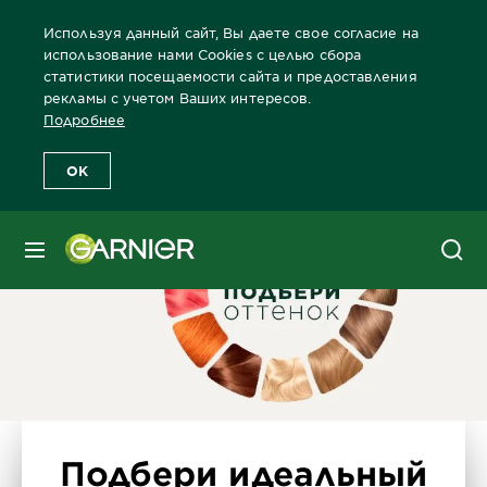
Используя данный сайт, Вы даете свое согласие на
использование нами Cookies с целью сбора
статистики посещаемости сайта и предоставления
рекламы с учетом Ваших интересов.
Главная
Краски для волос
Бренды красок Garnier
Каталог 
Подробнее
OK
МЕНЮ
Подбери идеальный