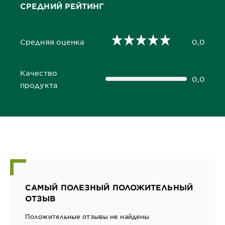
СРЕДНИЙ РЕЙТИНГ
Средняя оценка
0,0
0,0 out of 5 stars
Качество
0,0
0,0 out of 5 stars
продукта
САМЫЙ ПОЛЕЗНЫЙ ПОЛОЖИТЕЛЬНЫЙ
ОТЗЫВ
Положительные отзывы не найдены