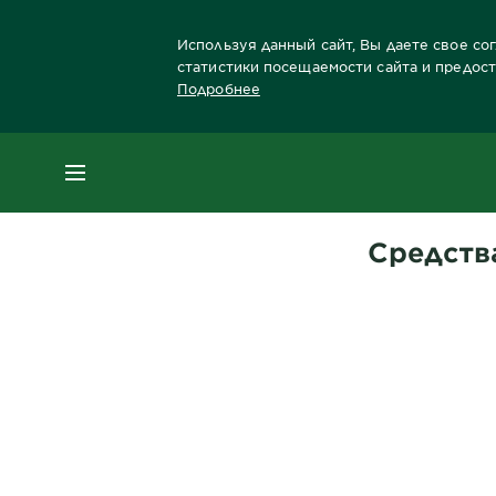
Используя данный сайт, Вы даете свое со
статистики посещаемости сайта и предос
Подробнее
Главная
Волосы
Забота о волосах Брен
МЕНЮ
Cредств