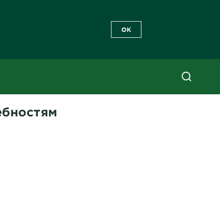
OK
ебностям