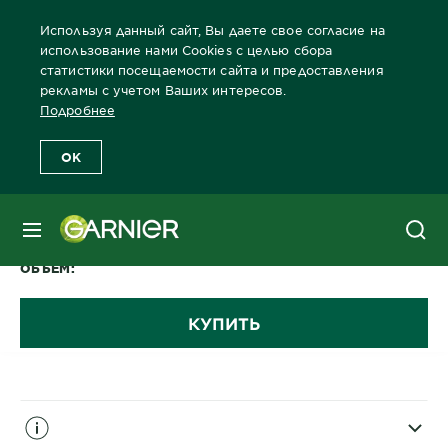
Используя данный сайт, Вы даете свое согласие на
использование нами Cookies с целью сбора
статистики посещаемости сайта и предоставления
рекламы с учетом Ваших интересов.
Главная
Лицо
Забота о коже лица Бренды Garnier
Забота 
Подробнее
OK
0,0/5 (0 отзывы)
МЕНЮ
Для проблемной кожи
ОБЪЕМ
КУПИТЬ