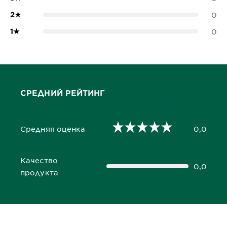
2
★
0
1
★
0
СРЕДНИЙ РЕЙТИНГ
Средняя оценка
0,0
0,0 out of 5 stars
Качество
0,0
0,0 out of 5 stars
продукта