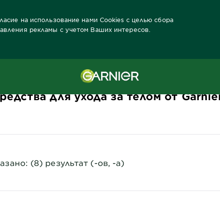
гласие на использование нами Cookies с целью сбора
тавления рекламы с учетом Ваших интересов.
nier
Бренды Garnier
редства для ухода за телом от Garnie
азано: (8) результат (-ов, -а)