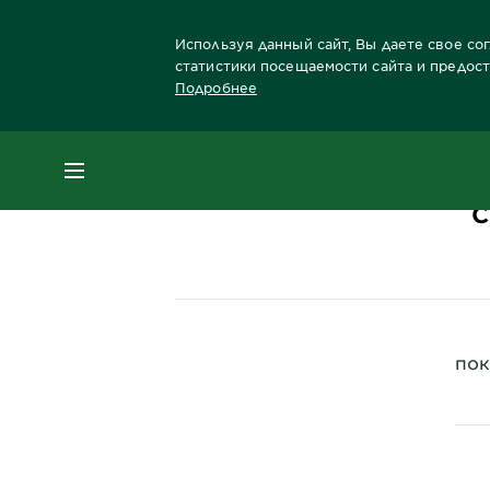
Используя данный сайт, Вы даете свое со
статистики посещаемости сайта и предос
Подробнее
Главная
Тело
Забота о теле Бренды Gar
МЕНЮ
С
пок