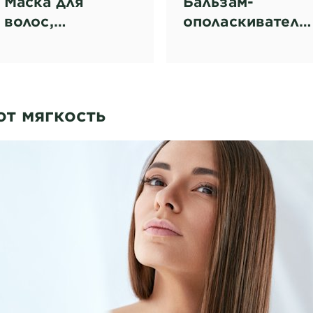
Маска для
Бальзам-
волос,
ополаскиватель
нуждающихся в
для увлажнения
увлажнении и
волос 350 мл
мягкости
т мягкость