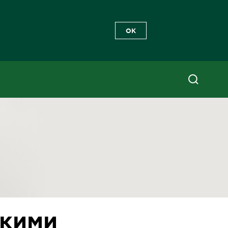
OK
гкими