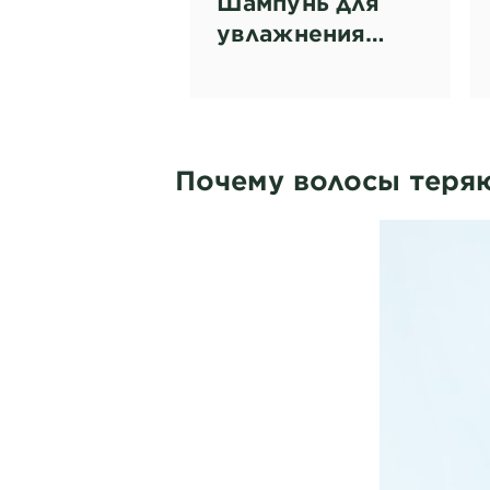
Шампунь для
увлажнения
волос 350 мл
Почему волосы теряю