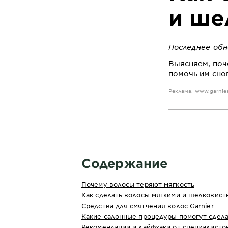
и ше
Последнее обн
Выясняем, поч
помочь им сно
Реклама,
www.garnier
Содержание
Почему волосы теряют мягкость
Как сделать волосы мягкими и шелковист
Средства для смягчения волос Garnier
Какие салонные процедуры помогут сдела
Рекомендации и лайфхаки от специалисто