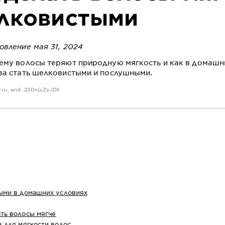
лковистыми
овление мая 31, 2024
ему волосы теряют природную мягкость и как в домашн
ва стать шелковистыми и послушными.
.ru
, erid: 2SDnjcZzJDX
ыми в домашних условиях
ть волосы мягче
в для мягкости волос