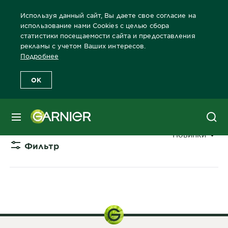
Используя данный сайт, Вы даете свое согласие на
использование нами Cookies с целью сбора
статистики посещаемости сайта и предоставления
рекламы с учетом Ваших интересов.
Главная
Защита от солнца
Защита от солнца Продукты
SP
Подробнее
OK
SPF 20 (СРЕДНИЙ)
МЕНЮ
Сортировать 
Новинки
Фильтр
CLOSE 