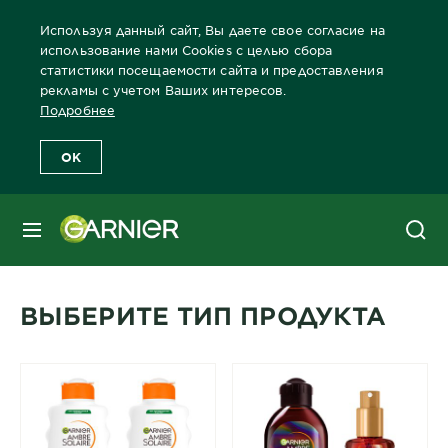
Используя данный сайт, Вы даете свое согласие на
использование нами Cookies с целью сбора
статистики посещаемости сайта и предоставления
рекламы с учетом Ваших интересов.
Главная
Защита от солнца
Защита от солнца Продукты
Ти
Подробнее
OK
Тип продукта для защиты от
солнца
МЕНЮ
Различные виды средств для защиты от солнца
ВЫБЕРИТЕ ТИП ПРОДУКТА