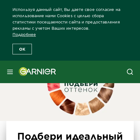
Используя данный сайт, Вы даете свое согласие на
использование нами Cookies с целью сбора
статистики посещаемости сайта и предоставления
рекламы с учетом Ваших интересов.
Главная
Краски для волос
Бренды красок Garnier
Каталог 
Подробнее
OK
МЕНЮ
Подбери идеальный