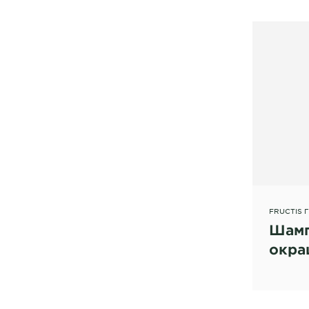
FRUCTIS 
Шамп
окра
мели
воло