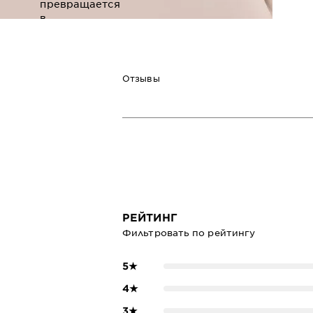
превращается
в
полноценную
процедуру
ухода.
Отзывы
ПОДРОБНЕЕ
РЕЙТИНГ
Фильтровать по рейтингу
5
★
4
★
3
★