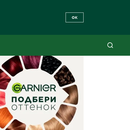
OK
ный