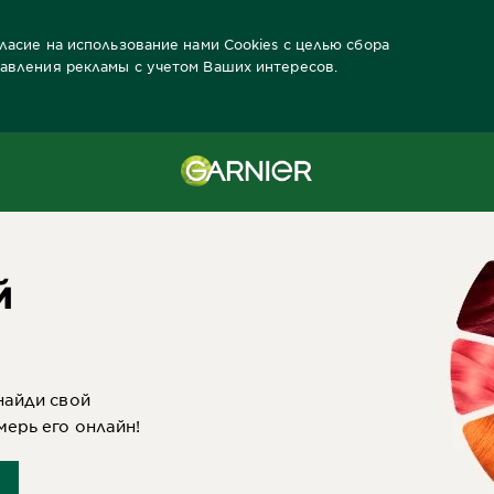
гласие на использование нами Cookies с целью сбора
тавления рекламы с учетом Ваших интересов.
к Garnier
Каталог красок
Color Sensation
3.11 Пепельный чер
й
найди свой
мерь его онлайн!