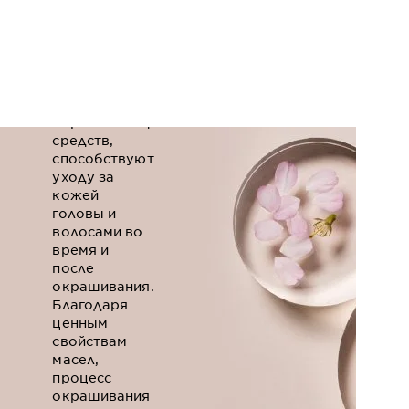
Роза
Масла Дикой
Розы,
входящие в
состав
окрашивающих
средств,
способствуют
уходу за
кожей
головы и
волосами во
время и
после
окрашивания.
Благодаря
ценным
свойствам
масел,
процесс
окрашивания