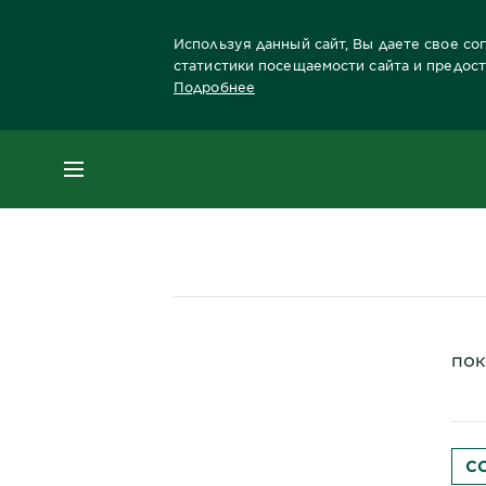
Используя данный сайт, Вы даете свое со
статистики посещаемости сайта и предос
Подробнее
Главная
Краски для волос
Бренды красо
МЕНЮ
пок
C