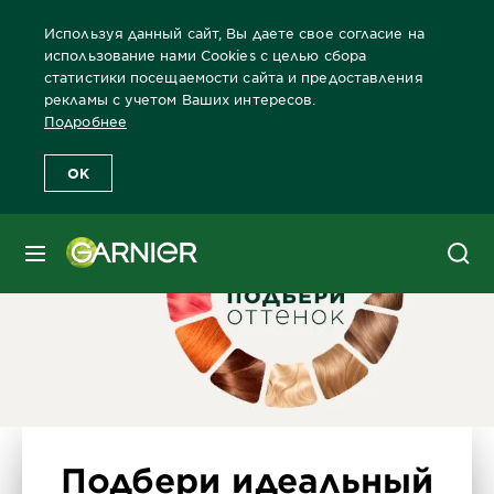
Используя данный сайт, Вы даете свое согласие на
использование нами Cookies с целью сбора
статистики посещаемости сайта и предоставления
рекламы с учетом Ваших интересов.
Главная
Краски для волос
Бренды красок Garnier
Каталог 
Подробнее
OK
МЕНЮ
Подбери идеальный