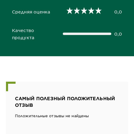
Средняя оценка
0,0
0,0 out of 5 stars
Качество
0,0
0,0 out of 5 stars
продукта
САМЫЙ ПОЛЕЗНЫЙ ПОЛОЖИТЕЛЬНЫЙ
ОТЗЫВ
Положительные отзывы не найдены