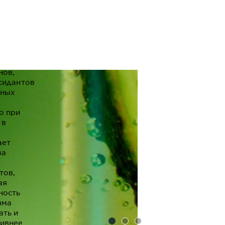
аря
ому
ству
нов,
тки,
нов,
сидантов
зных
о при
 в
ает
ва
тов,
ая
ность
зма
ать и
ивнее
SLIDE 1
SLIDE 2
SLIDE 3