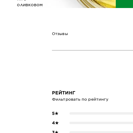
оливковом
масле
холодного
отжима,
именно
Отзывы
поэтому оно
считается
самым
полезным.
ПОДРОБНЕЕ
РЕЙТИНГ
Фильтровать по рейтингу
5
★
4
★
3
★