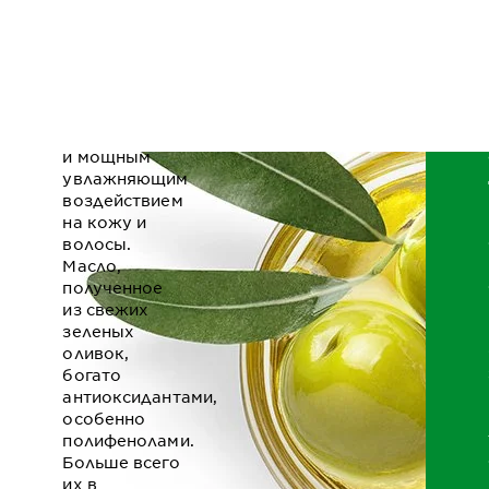
масло
применяли
для лечения
разных
заболеваний.
Также
славится оно
и мощным
увлажняющим
воздействием
на кожу и
волосы.
Масло,
полученное
из свежих
зеленых
оливок,
богато
антиоксидантами,
особенно
полифенолами.
Больше всего
их в