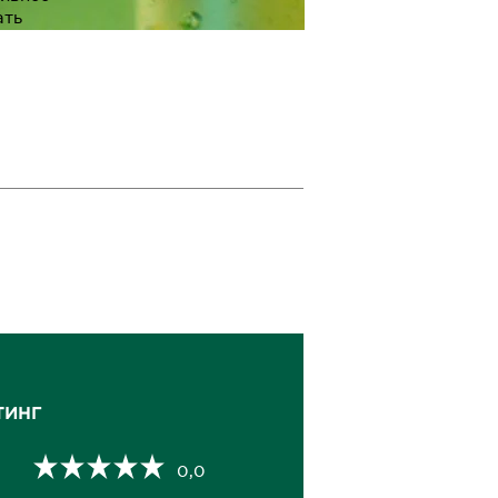
ать
астворимые
льные
ва.
ОДРОБНЕЕ
ТИНГ
0,0