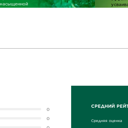
насыщенной
усваив
текстурой и
любые
идеально
жирор
подходит для
питате
увлажнения
вещест
волос и
кожи.
П
ПОДРОБНЕЕ
СРЕДНИЙ РЕЙ
0
0
Средняя оценка
0,0 out of 5 stars
0