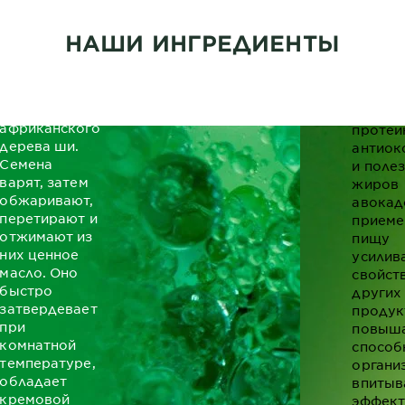
Масло карите
НАШИ ИНГРЕДИЕНТЫ
Благод
(или масло
больш
ши)
количе
добывают из
витами
семян
клетча
африканского
протеи
дерева ши.
антиок
Семена
и поле
варят, затем
жиров
обжаривают,
авокад
перетирают и
приеме
отжимают из
пищу
них ценное
усилив
масло. Оно
свойст
быстро
других
затвердевает
продук
при
повыш
комнатной
способ
температуре,
органи
обладает
впитыв
кремовой
эффект