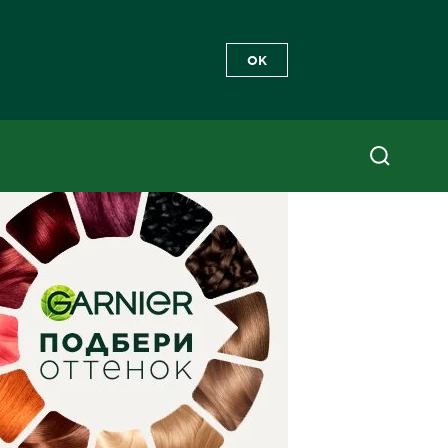
OK
сый