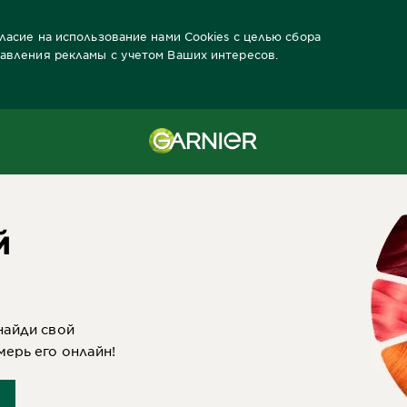
гласие на использование нами Cookies с целью сбора
тавления рекламы с учетом Ваших интересов.
к Garnier
Каталог красок
Color Naturals
7.132 Натуральный ру
й
найди свой
мерь его онлайн!