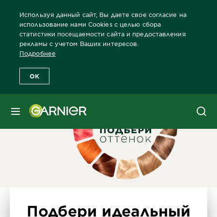
Используя данный сайт, Вы даете свое согласие на
использование нами Cookies с целью сбора
статистики посещаемости сайта и предоставления
рекламы с учетом Ваших интересов.
Главная
Краски для волос
Бренды красок Garnier
Каталог 
Подробнее
OK
МЕНЮ
Подбери идеальный